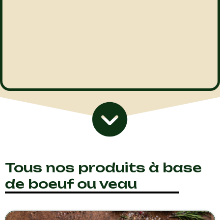
Tous nos produits à base
de boeuf ou veau
P
P