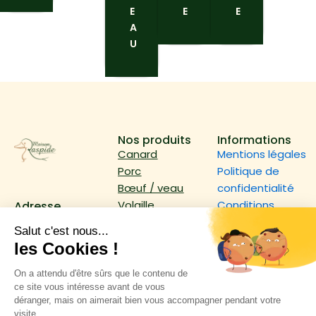
E
E
E
A
U
Nos produits
Informations
Canard
Mentions légales
Porc
Politique de
Bœuf / veau
confidentialité
Volaille
Conditions
Adresse
10 rue Gustave
Épicerie
générales
Eiffel,
d’utilisation
82600 Verdun-
Nos dernières
sur-Garonne
actualités
Contact
05 63 64 35 10
jraspide@wanadoo.fr