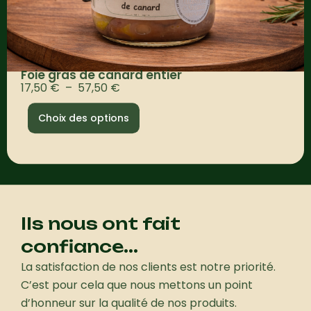
t
e
d
e
c
Foie gras de canard entier
a
P
17,50
€
–
57,50
€
n
l
C
a
Choix des options
a
r
e
d
g
p
n
e
r
a
d
o
t
e
d
u
r
u
p
Ils nous ont fait
e
i
r
confiance...
t
i
a
La satisfaction de nos clients est notre priorité.
x
p
C’est pour cela que nous mettons un point
l
d’honneur sur la qualité de nos produits.
:
u