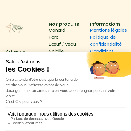
Nos produits
Informations
Canard
Mentions légales
Porc
Politique de
Bœuf / veau
confidentialité
Volaille
Conditions
Adresse
10 rue Gustave
Épicerie
générales
Eiffel,
d’utilisation
82600 Verdun-
Nos dernières
sur-Garonne
actualités
Contact
05 63 64 35 10
jraspide@wanadoo.fr
Idées cadeaux
Horaires
Lundi :
15h – 19h
Du mardi au
vendredi :
de 9h
à 12h et de 15h à