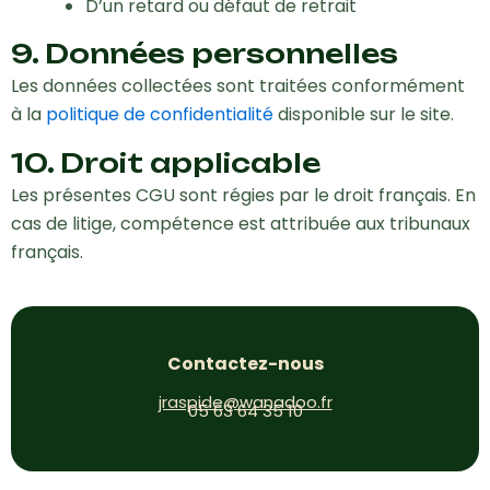
D’un retard ou défaut de retrait
9. Données personnelles
Les données collectées sont traitées conformément
à la
politique de confidentialité
disponible sur le site.
10. Droit applicable
Les présentes CGU sont régies par le droit français. En
cas de litige, compétence est attribuée aux tribunaux
français.
Contactez-nous
jraspide@wanadoo.fr
05 63 64 35 10