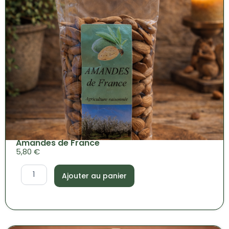
Amandes de France
5,80
€
q
Ajouter au panier
u
a
n
t
i