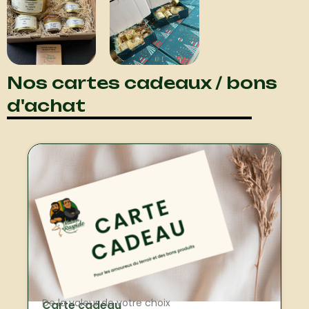
Nos cartes cadeaux / bons
d'achat
De la valeur de votre choix
Carte cadeau