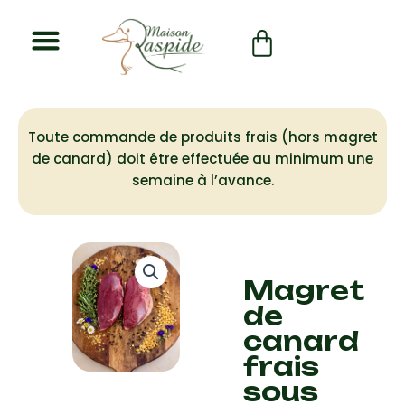
Aller
au
Panier
contenu
Toute commande de produits frais (hors magret
de canard) doit être effectuée au minimum une
semaine à l’avance.
Magret
de
canard
frais
sous