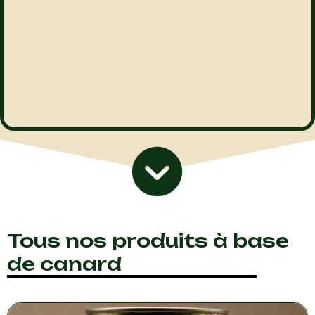
Tous nos produits à base
de canard
P
P
P
P